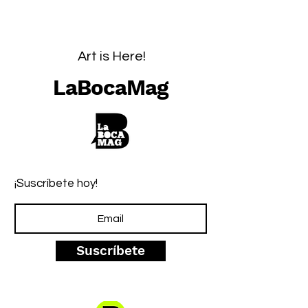
Art is Here!
LaBocaMag
¡Suscríbete hoy!
Suscríbete