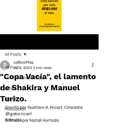
Post
All Posts
LaBocaMag
All Posts
Jul 1, 2023
3 min read
"Copa Vacía", el lamento
Noticias Recientes
de Shakira y Manuel
Arte
Turizo.
Moda
Escrito por Gustavo A. Ricart, Cineasta 
Motivación
@gabo.ricart
Artículos
Editado por Natali Hurtado