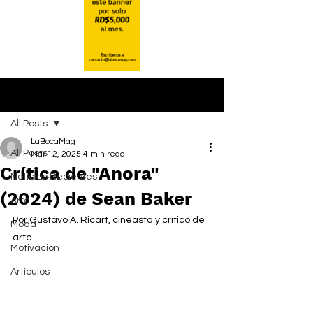
Post
All Posts
LaBocaMag
All Posts
Mar 12, 2025
4 min read
Crítica de "Anora"
Noticias Recientes
(2024) de Sean Baker
Arte
Por Gustavo A. Ricart, cineasta y crítico de 
Moda
arte
Motivación
Artículos