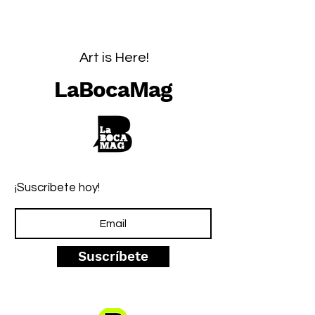
Art is Here!
LaBocaMag
¡Suscríbete hoy!
Suscríbete