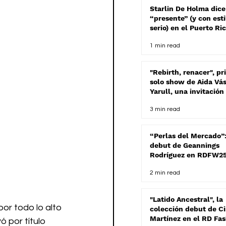
Starlin De Holma dice
“presente” (y con esti
serio) en el Puerto Ri
Fashion Week
1 min read
"Rebirth, renacer", pr
solo show de Aida Vá
Yarull, una invitación
conectar con la
3 min read
abstracción expresiva
“Perlas del Mercado”:
debut de Geannings
Rodríguez en RDFW2
rinde homenaje a "La
2 min read
Marchanta"
"Latido Ancestral", la
por todo lo alto 
colección debut de C
Martínez en el RD Fa
ó por título 