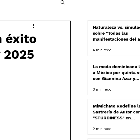
Naturaleza vs. simula
sobre "Todas las
 éxito
manifestaciones del a
de Mario Dávalos
y 2025
4 min read
La moda dominicana l
a México por quinta v
con Giannina Azar y
Yohanna Gursey en
3 min read
Durango Fashion Wee
2025
MiMichMo Redefine l
Sastrería de Autor co
"STURDINESS" en
Tlaquepaque Fashion
2 min read
Show