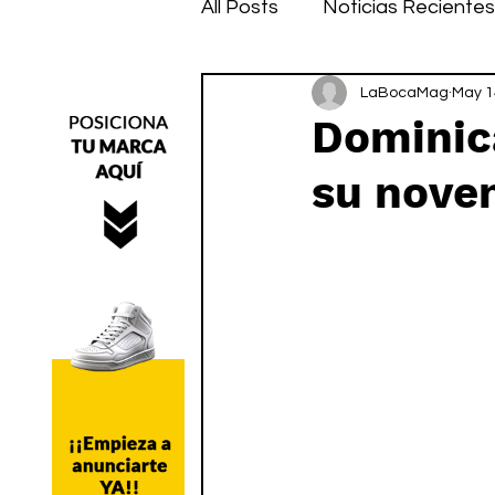
All Posts
Noticias Recientes
LaBocaMag
May 1
Dominic
su noven