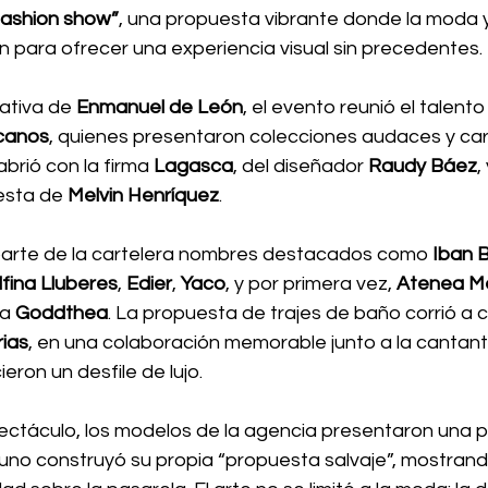
 fashion show”
, una propuesta vibrante donde la moda y 
n para ofrecer una experiencia visual sin precedentes.
ativa de 
Enmanuel de León
, el evento reunió el talento
canos
, quienes presentaron colecciones audaces y ca
abrió con la firma 
Lagasca
, del diseñador 
Raudy Báez
,
esta de 
Melvin Henríquez
.
arte de la cartelera nombres destacados como 
Iban 
fina Lluberes
, 
Edier
, 
Yaco
, y por primera vez, 
Atenea M
a 
Goddthea
. La propuesta de trajes de baño corrió a c
rias
, en una colaboración memorable junto a la cantant
eron un desfile de lujo.
ctáculo, los modelos de la agencia presentaron una 
 uno construyó su propia “propuesta salvaje”, mostrand