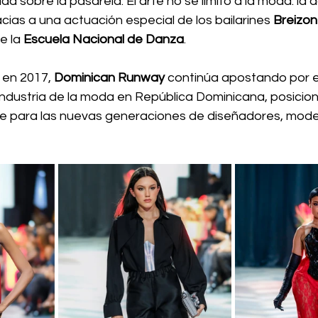
dad sobre la pasarela. El arte no se limitó a la moda: la
ias a una actuación especial de los bailarines 
Breizon
 la 
Escuela Nacional de Danza
.
en 2017, 
Dominican Runway
 continúa apostando por el
la industria de la moda en República Dominicana, posic
e para las nuevas generaciones de diseñadores, modelo