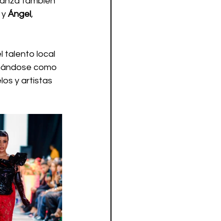
 danza también 
 y 
Ángel
, 
 talento local 
ionándose como 
s y artistas 