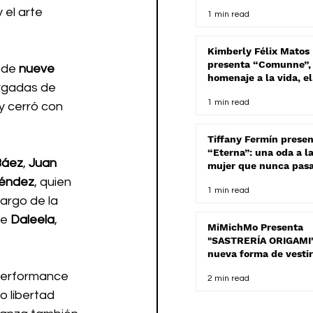
Week 2025
el arte 
1 min read
Kimberly Félix Matos
presenta “Comunne”,
 de 
nueve 
homenaje a la vida, el
rgadas de 
color y la artesanía.
1 min read
 y cerró con 
Tiffany Fermín prese
“Eterna”: una oda a l
Báez
, 
Juan 
mujer que nunca pas
moda.
éndez
, quien 
1 min read
argo de la 
e 
Daleela
, 
MiMichMo Presenta
"SASTRERÍA ORIGAMI"
nueva forma de vestir
performance 
2 min read
o libertad 