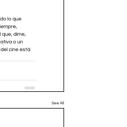
odo lo que 
iempre, 
í que, dime, 
ativa o un 
del cine está 
See All