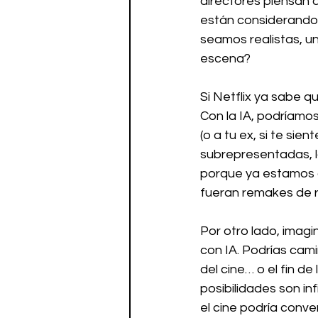
directores piensan q
están considerando 
seamos realistas, un
escena?
Si Netflix ya sabe q
Con la IA, podríamos
(o a tu ex, si te sie
subrepresentadas, lo
porque ya estamos a
fueran remakes de 
Por otro lado, imagi
con IA. Podrías cami
del cine… o el fin d
posibilidades son in
el cine podría conve