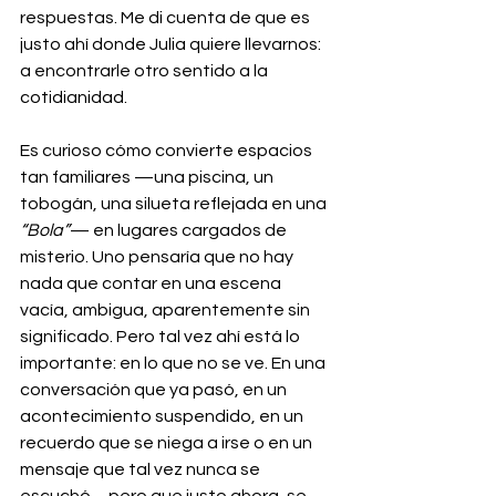
respuestas. Me di cuenta de que es 
justo ahí donde Julia quiere llevarnos: 
a encontrarle otro sentido a la 
cotidianidad.
Es curioso cómo convierte espacios 
tan familiares —una piscina, un 
tobogán, una silueta reflejada en una 
“Bola”
— en lugares cargados de 
misterio. Uno pensaría que no hay 
nada que contar en una escena 
vacía, ambigua, aparentemente sin 
significado. Pero tal vez ahí está lo 
importante: en lo que no se ve. En una 
conversación que ya pasó, en un 
acontecimiento suspendido, en un 
recuerdo que se niega a irse o en un 
mensaje que tal vez nunca se 
escuchó… pero que justo ahora, se 