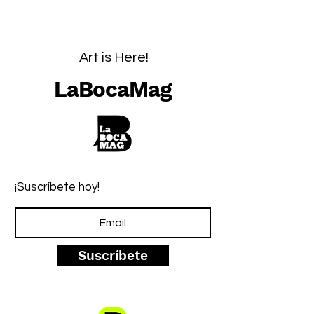
Art is Here!
LaBocaMag
¡Suscríbete hoy!
Suscríbete