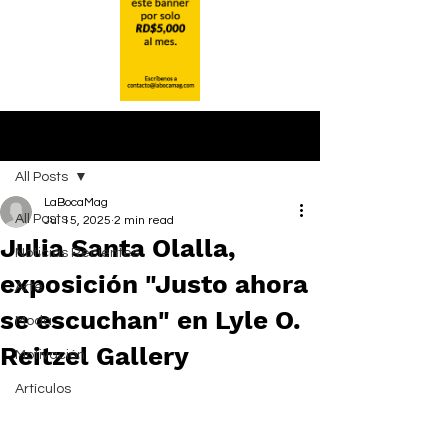
Post
All Posts
LaBocaMag
All Posts
Jul 15, 2025
2 min read
Julia Santa Olalla,
Noticias Recientes
exposición "Justo ahora
Arte
se escuchan" en Lyle O.
Moda
Reitzel Gallery
Motivación
Artículos