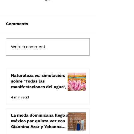
Comments
La moda dominicana
MiMichMo Rede
Write a comment...
llegó a México por
Sastrería de A
quinta vez con Giannina
"STURDINESS"
Azar y Yohanna Gursey
Tlaquepaque F
en Durango Fashion
Show
Naturaleza vs. simulación:
Week 2025
sobre "Todas las
manifestaciones del agua", de
Mario Dávalos
4 min read
La moda dominicana llegó a
México por quinta vez con
Giannina Azar y Yohanna
Gursey en Durango Fashion