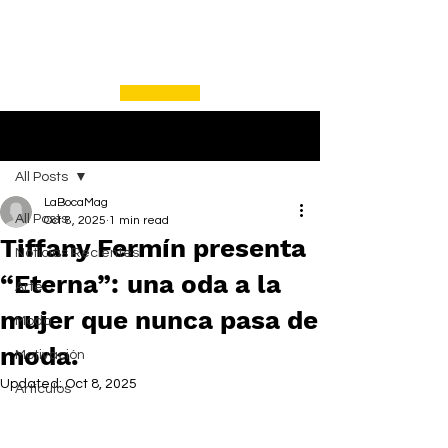
Post
All Posts
LaBocaMag
All Posts
Oct 8, 2025
1 min read
Tiffany Fermín presenta
Noticias Recientes
“Eterna”: una oda a la
Arte
mujer que nunca pasa de
Moda
moda.
Motivación
Updated:
Oct 8, 2025
Artículos