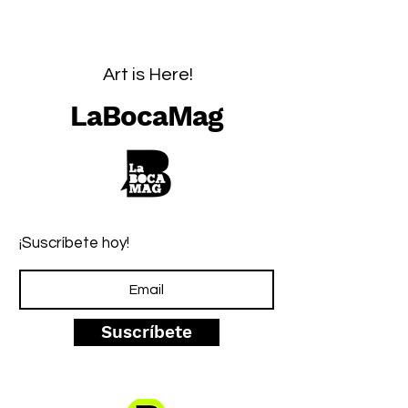
Art is Here!
LaBocaMag
¡Suscríbete hoy!
Suscríbete