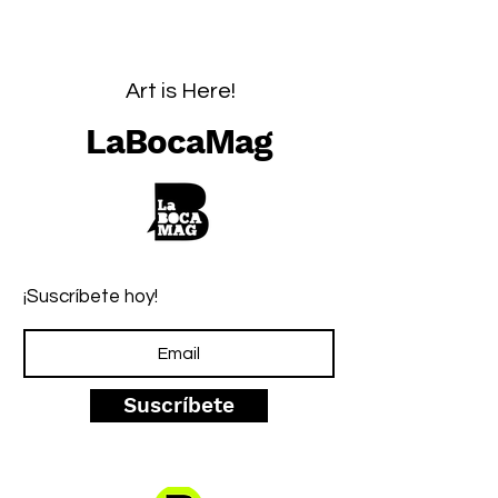
Art is Here!
LaBocaMag
¡Suscríbete hoy!
Suscríbete