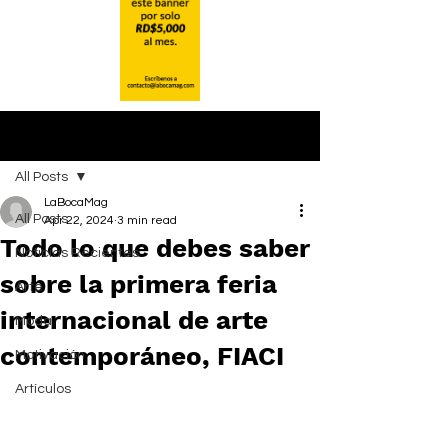
Post
All Posts
LaBocaMag
All Posts
Apr 22, 2024
3 min read
Todo lo que debes saber
Noticias Recientes
sobre la primera feria
Arte
internacional de arte
Moda
contemporáneo, FIACI
Motivación
Artículos