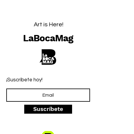
Art is Here!
LaBocaMag
¡Suscríbete hoy!
Suscríbete