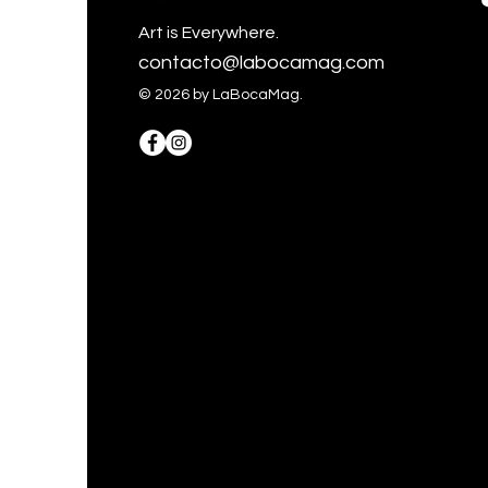
Art is Everywhere.
contacto@labocamag.com
© 2026 by LaBocaMag.