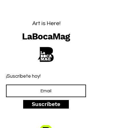
Art is Here!
LaBocaMag
¡Suscríbete hoy!
Suscríbete