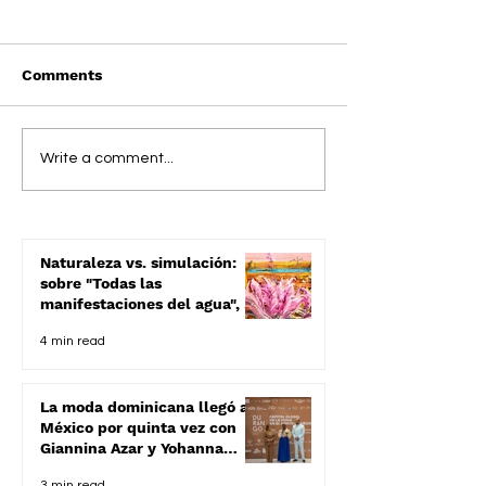
Comments
Apreciando Pinocchio
Terapeuta dom
Write a comment...
de Guillermo del Toro
es galardonada
best of the Br
Ponce Bank
Naturaleza vs. simulación:
sobre "Todas las
manifestaciones del agua", de
Mario Dávalos
4 min read
La moda dominicana llegó a
México por quinta vez con
Giannina Azar y Yohanna
Gursey en Durango Fashion
3 min read