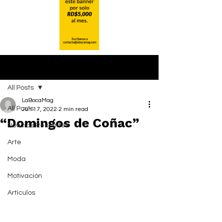
Post
All Posts
LaBocaMag
All Posts
Jun 17, 2022
2 min read
“Domingos de Coñac”
Noticias Recientes
Arte
Moda
Motivación
Artículos