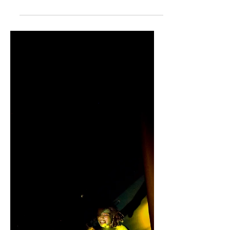
cierre del Festival
Nacional de Teatro.
Escrito por: Robert D. Rosario Jiménez
y Natali Hurtado. Foto: Fuente
Externa "Siempre encontramos
alguna cosa que nos produce la...