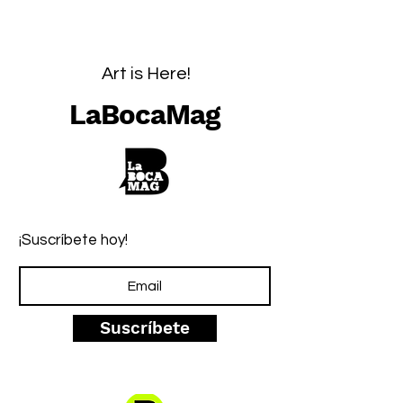
Art is Here!
LaBocaMag
¡Suscríbete hoy!
Suscríbete