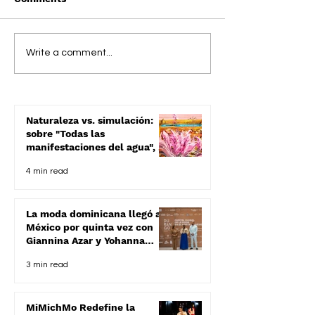
Apreciando Pinocchio
Terapeuta dom
Write a comment...
de Guillermo del Toro
es galardonada
best of the Br
Ponce Bank
Naturaleza vs. simulación:
sobre "Todas las
manifestaciones del agua", de
Mario Dávalos
4 min read
La moda dominicana llegó a
México por quinta vez con
Giannina Azar y Yohanna
Gursey en Durango Fashion
3 min read
Week 2025
MiMichMo Redefine la