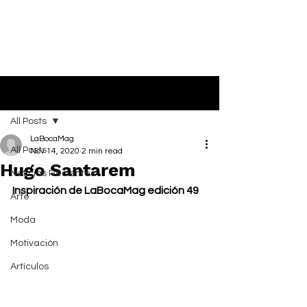
Post
All Posts
LaBocaMag
All Posts
Nov 14, 2020
2 min read
Hugo Santarem
Noticias Recientes
Inspiración de LaBocaMag edición 49
Arte
Moda
Motivación
Artículos