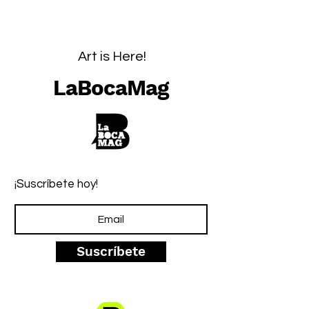
Art is Here!
LaBocaMag
¡Suscríbete hoy!
Suscríbete