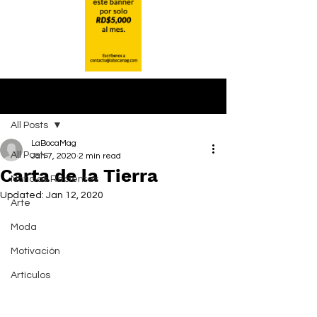
Post
All Posts
LaBocaMag
All Posts
Jan 7, 2020
2 min read
Carta de la Tierra
Noticias Recientes
Updated:
Jan 12, 2020
Arte
Moda
Motivación
Artículos