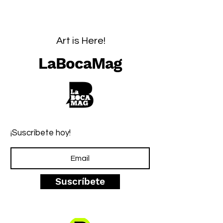
Art is Here!
LaBocaMag
¡Suscríbete hoy!
Suscríbete