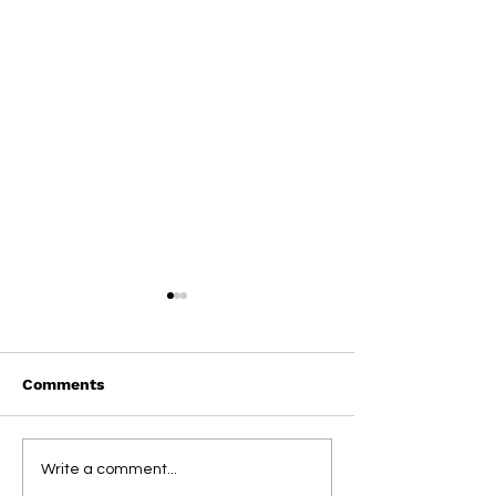
Comments
Paula Ferry
¿Cómo actuar d
Write a comment...
intuición?